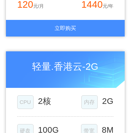
120
1440
元/月
元/年
立即购买
轻量.香港云-2G
2核
2G
CPU
内存
100G
8M
硬盘
带宽