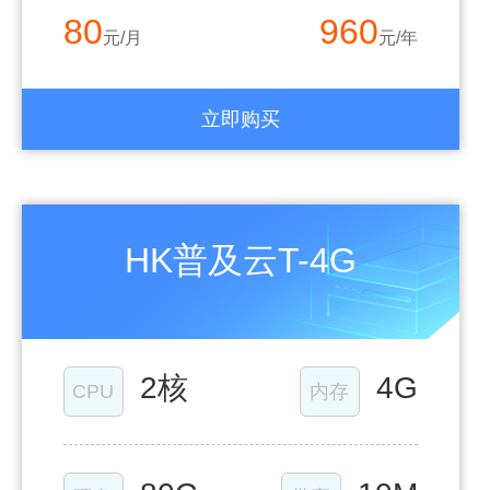
80
960
元/月
元/年
立即购买
HK普及云T-4G
2核
4G
CPU
内存