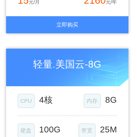
15
2160
元/月
元/年
立即购买
轻量.美国云-8G
4核
8G
CPU
内存
100G
25M
硬盘
带宽