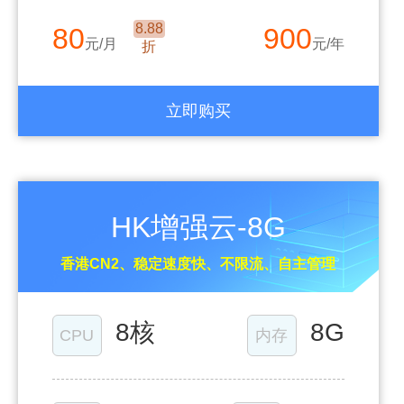
8.88
80
900
元/月
元/年
折
立即购买
HK增强云-8G
香港CN2、稳定速度快、不限流、自主管理
8核
8G
CPU
内存