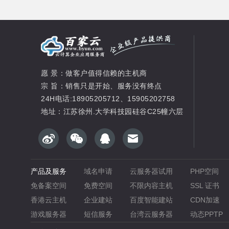
愿 景：做客户值得信赖的主机商
宗 旨：销售只是开始、服务没有终点
24H电话:18905205712、15905202758
地址：江苏徐州.大学科技园硅谷C25幢六层
产品及服务
域名申请
云服务器试用
PHP空间
免备案空间
免费空间
不限内容主机
SSL 证书
香港云主机
企业建站
百度智能建站
CDN加速
游戏服务器
短信服务
台湾云服务器
动态PPTP